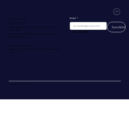
Email
*
contacto@merkur.ia
+52 221 280 7234
Suscribirme
Av. Nuevo León 254, Piso 4, Col. Condesa, Cuauhtémoc,
06100, CDMX
Términos y condiciones
Lateral Norte Recta a Cholula 605, Interior 5-15, CP 72810, San
Andrés Cholula, Puebla
Únete a nuestra comunidad
Recibe noticias y contenido relevante sobre Inteligencia artificial
y negocios.
a Musu Ecosystem Partner