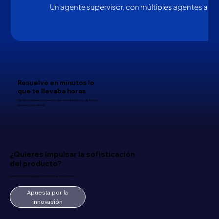
Un agente supervisor, con múltiples agentes a su 
Resuelve en minutos lo
que te llevaba horas
Optimiza aquellos procesos que son repetitivos, de forma
precisa y con calidad.
¿Quieres impulsar la sofisticación
del producto?
Invierte en tecnología que convierte retos en soluciones.
Apuesta por la
innovasión