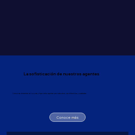
La sofisticación de nuestros agentes
Conoce las diferentes estructuras y flujos de los agentes que realizamos, sus diferencias y cualidades.
Conoce más