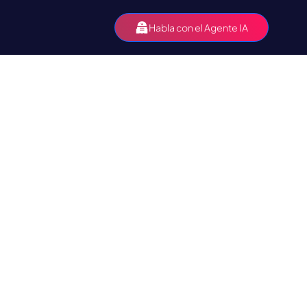
Habla con el Agente IA